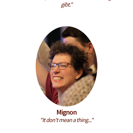
gibt."
Mignon
"It don't mean a thing..."