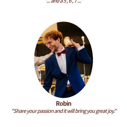
"... and a 5 , 6 , 7 ..."
Robin
"Share your passion and it will bring you great joy."